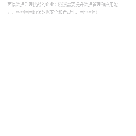
面临数据治理挑战的企业：需要提升数据管理和应用能
力，确保数据安全和合规性。
股票代码：000034.SZ
尊龙凯时控股
尊龙凯时信息
尊龙凯时问学
尊龙凯时鲲泰
尊龙凯时云科
尊龙凯时商桥
山石网科
高科数聚
GoPomelo
联系我们
隐私政策
法律声明
网络安全与隐私保护