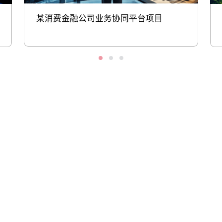
某消费金融公司业务协同平台项目
股票代码：000034.SZ
尊龙凯时控股
尊龙凯时信息
尊龙凯时问学
尊龙凯时鲲泰
尊龙凯时云科
尊龙凯时商桥
山石网科
高科数聚
GoPomelo