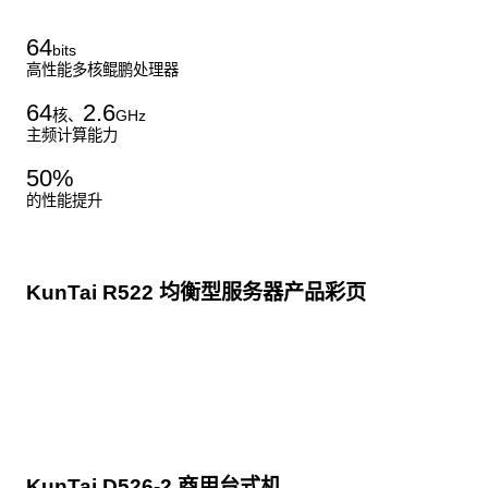
64
bits
高性能多核鲲鹏处理器
64
2.6
核、
GHz
主频计算能力
50
%
的性能提升
KunTai R522 均衡型服务器产品彩页
点击下载
KunTai D526-2 商用台式机