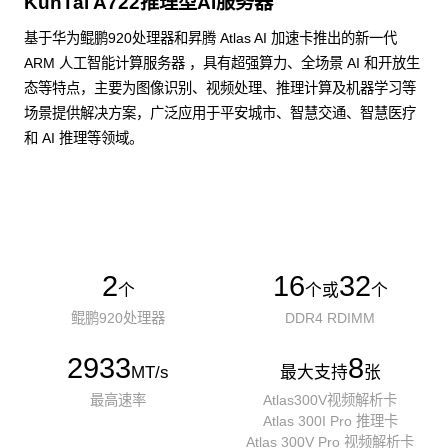
KunTai A722推理型AI服务器
基于华为鲲鹏920处理器和昇腾 Atlas AI 加速卡推出的新一代
ARM 人工智能计算服务器 ，具有超强算力、全场景 AI 和开放生
态等特点，主要为图像识别、视频处理、推理计算及机器学习等
场景提供解决方案，广泛应用于平安城市、智慧交通、智慧医疗
和 AI 推理等领域。
了解更多AI算力服务器
2
16
32
个
个或
个
鲲鹏920处理器
DDR4 RDIMM
2933
8
MT/s
最大支持
张
最高速率
Atlas300V视频解析卡
Atlas 300I Pro 推理卡
Atlas 300V Pro 视频解析卡