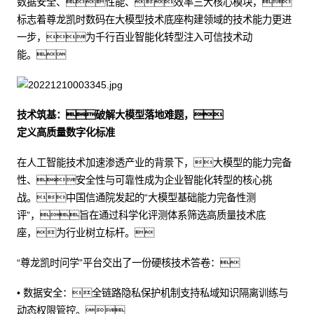
数据安全、性能、效率三大核心模块，
标志着尊龙凯时数码在大模型技术底座构建领域的技术能力更进
一步，为千行百业智能化转型注入可信技术动
能。
技术筑基：破解大模型落地难题，
定义高质量数字化标准
在人工智能技术加速渗透产业的背景下，大模型的能力完备
性、安全性与可靠性成为企业智能化转型的核心挑
战。中国信通院发起的“大模型基础能力完备性测
评”，旨在通过科学化评测体系筛选高质量技术底
座，为行业树立标杆。
“尊龙凯时问学”平台交出了一份硬核技术答卷：
• 数据安全：全链路隐私保护机制支持私域知识隔离训练与
动态权限管控。