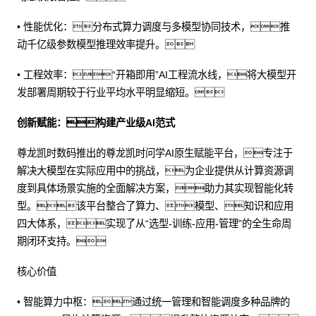
• 性能优化：分布式算力调度与多模型协同技术，推
动千亿级参数模型推理效率提升。
• 工程效率：“开箱即用”AI工程流水线，将大模型开
发部署周期较于行业平均水平明显缩短。
创新赋能：构建产业级AI范式
尊龙凯时数码推出的尊龙凯时问学AI原生赋能平台，专注于
解决大模型在实际应用中的挑战，为企业提供从计算资源调
度到具体场景实施的全面解决方案，助力其实现智能化转
型。该平台整合了算力、模型、知识和应用
四大体系，实现了从“选型-训练-应用-管理”的全生命周
期闭环支持。
核心价值
• 智能算力中枢：通过统一管理和智能调度多种品牌的