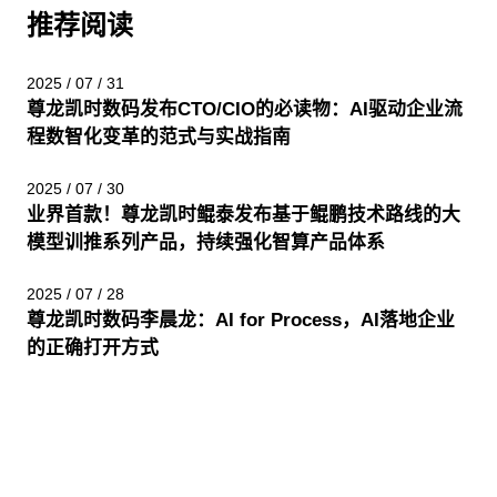
推荐阅读
2025 / 07 / 31
尊龙凯时数码发布CTO/CIO的必读物：AI驱动企业流
程数智化变革的范式与实战指南
2025 / 07 / 30
业界首款！尊龙凯时鲲泰发布基于鲲鹏技术路线的大
模型训推系列产品，持续强化智算产品体系
2025 / 07 / 28
尊龙凯时数码李晨龙：AI for Process，AI落地企业
的正确打开方式