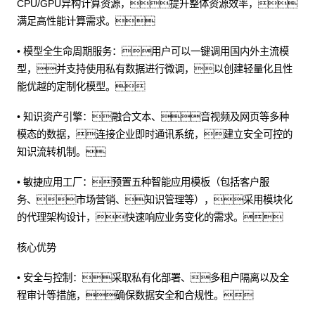
CPU/GPU异构计算资源，提升整体资源效率，
满足高性能计算需求。
• 模型全生命周期服务：用户可以一键调用国内外主流模
型，并支持使用私有数据进行微调，以创建轻量化且性
能优越的定制化模型。
• 知识资产引擎：融合文本、音视频及网页等多种
模态的数据，连接企业即时通讯系统，建立安全可控的
知识流转机制。
• 敏捷应用工厂：预置五种智能应用模板（包括客户服
务、市场营销、知识管理等），采用模块化
的代理架构设计，快速响应业务变化的需求。
核心优势
• 安全与控制：采取私有化部署、多租户隔离以及全
程审计等措施，确保数据安全和合规性。