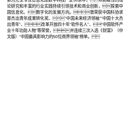
郭为先生专注信息化及数字科技产业30余年，以前瞻性的理
论研究和丰富的行业实践持续引领技术和商业创新，探索中
国信息化、数字化的发展方向。曾荣获中国科协求
是杰出青年成果转化奖、“中国未来经济领袖”“中国十大杰
出青年”、改革开放四十年“软件名人”、“中国软件产
业十年功勋人物”等荣誉，并连续三次入选《财富》（中
文版）“中国最具影响力的50位商界领袖”榜单。
股票代码：000034.SZ
尊龙凯时控股
尊龙凯时信息
尊龙凯时问学
尊龙凯时鲲泰
尊龙凯时云科
尊龙凯时商桥
山石网科
高科数聚
GoPomelo